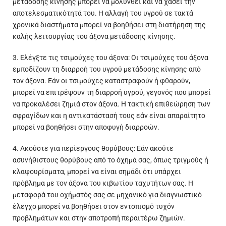
μετάδοσης κίνησης μπορεί να μολυνθεί και να χάσει την
αποτελεσματικότητά του. Η αλλαγή του υγρού σε τακτά
χρονικά διαστήματα μπορεί να βοηθήσει στη διατήρηση της
καλής λειτουργίας του άξονα μετάδοσης κίνησης.
3. Ελέγξτε τις τσιμούχες του άξονα: Οι τσιμούχες του άξονα
εμποδίζουν τη διαρροή του υγρού μετάδοσης κίνησης από
τον άξονα. Εάν οι τσιμούχες καταστραφούν ή φθαρούν,
μπορεί να επιτρέψουν τη διαρροή υγρού, γεγονός που μπορεί
να προκαλέσει ζημιά στον άξονα. Η τακτική επιθεώρηση των
σφραγίδων και η αντικατάστασή τους εάν είναι απαραίτητο
μπορεί να βοηθήσει στην αποφυγή διαρροών.
4. Ακούστε για περίεργους θορύβους: Εάν ακούτε
ασυνήθιστους θορύβους από το όχημά σας, όπως τριγμούς ή
κλαψουρίσματα, μπορεί να είναι σημάδι ότι υπάρχει
πρόβλημα με τον άξονα του κιβωτίου ταχυτήτων σας. Η
μεταφορά του οχήματός σας σε μηχανικό για διαγνωστικό
έλεγχο μπορεί να βοηθήσει στον εντοπισμό τυχόν
προβλημάτων και στην αποτροπή περαιτέρω ζημιών.