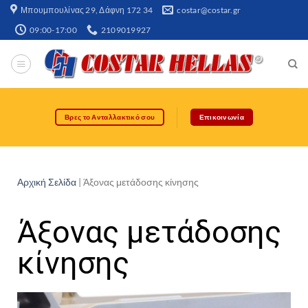
Μπουμπουλίνας 29, Δάφνη 172 34​
costar@costar.gr
09:00-17:00
2109019927
Βρες το Ανταλλακτικό σου
Επικοινωνία
Αρχική Σελίδα
|
Άξονας μετάδοσης κίνησης
Άξονας μετάδοσης
κίνησης