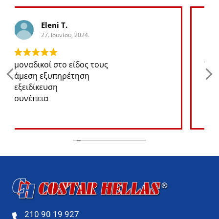
George K.
27. Ιουνίου, 2024.
Ότι ανταλλακτικό χρειάζομαι για το jeep
θα το βρω σε καλή τιμή
210 90 19 927