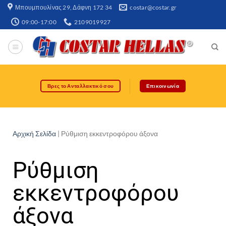
Μπουμπουλίνας 29, Δάφνη 172 34​
costar@costar.gr
09:00-17:00
2109019927
Βρες το Ανταλλακτικό σου
Επικοινωνία
Αρχική Σελίδα
|
Ρύθμιση εκκεντροφόρου άξονα
Ρύθμιση
εκκεντροφόρου
άξονα