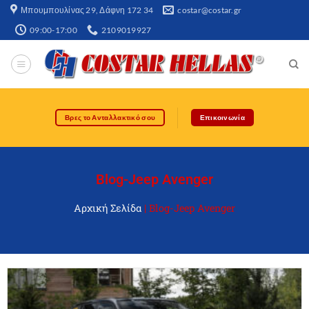
Μπουμπουλίνας 29, Δάφνη 172 34​
costar@costar.gr
09:00-17:00
2109019927
Βρες το Ανταλλακτικό σου
Επικοινωνία
Blog-Jeep Avenger
Αρχική Σελίδα
|
Blog-Jeep Avenger