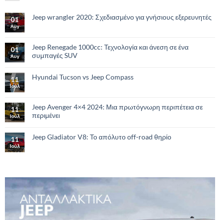
Jeep wrangler 2020: Σχεδιασμένο για γνήσιους εξερευνητές
01
Αυγ
Jeep Renegade 1000cc: Τεχνολογία και άνεση σε ένα
01
συμπαγές SUV
Αυγ
Hyundai Tucson vs Jeep Compass
11
Ιούλ
Jeep Avenger 4×4 2024: Μια πρωτόγνωρη περιπέτεια σε
11
περιμένει
Ιούλ
Jeep Gladiator V8: Το απόλυτο οff-road θηρίο
11
Ιούλ