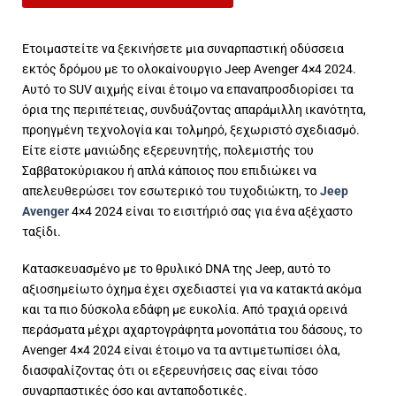
Ετοιμαστείτε να ξεκινήσετε μια συναρπαστική οδύσσεια
εκτός δρόμου με το ολοκαίνουργιο Jeep Avenger 4×4 2024.
Αυτό το SUV αιχμής είναι έτοιμο να επαναπροσδιορίσει τα
όρια της περιπέτειας, συνδυάζοντας απαράμιλλη ικανότητα,
προηγμένη
τεχνολογία
και τολμηρό, ξεχωριστό σχεδιασμό.
Είτε είστε μανιώδης εξερευνητής, πολεμιστής του
Σαββατοκύριακου ή απλά κάποιος που επιδιώκει να
απελευθερώσει τον εσωτερικό του τυχοδιώκτη, το
Jeep
Avenger
4×4 2024 είναι το εισιτήριό σας για ένα αξέχαστο
ταξίδι.
Κατασκευασμένο με το θρυλικό DNA της Jeep, αυτό το
αξιοσημείωτο όχημα έχει σχεδιαστεί για να κατακτά ακόμα
και τα πιο δύσκολα εδάφη με ευκολία. Από τραχιά ορεινά
περάσματα μέχρι αχαρτογράφητα μονοπάτια του δάσους, το
Avenger 4×4 2024 είναι έτοιμο να τα αντιμετωπίσει όλα,
διασφαλίζοντας ότι οι εξερευνήσεις σας είναι τόσο
συναρπαστικές όσο και ανταποδοτικές.