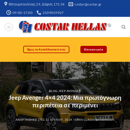
Μπουμπουλίνας 29, Δάφνη 172 34​
costar@costar.gr
09:00-17:00
2109019927
Βρες το Ανταλλακτικό σου
Επικοινωνία
BLOG-JEEP AVENGER
Jeep Avenger 4×4 2024: Μια πρωτόγνωρη
περιπέτεια σε περιμένει
ΑΝΑΡΤΉΘΗΚΕ ΣΤΙΣ
11 ΙΟΥΛΊΟΥ, 2024
<SPAN CLASS="BY
MANOLIS