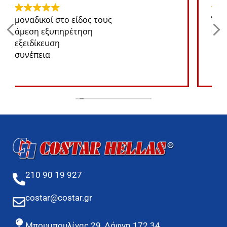
Ότι ανταλλακτικό χρειάζομαι για το jeep
θα το βρω σε καλή τιμή
210 90 19 927
costar@costar.gr
Μπουμπουλίνας 29, Δάφνη 172 34