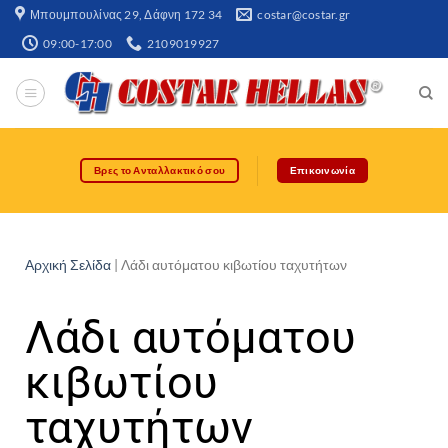
Μπουμπουλίνας 29, Δάφνη 172 34​
costar@costar.gr
09:00-17:00
2109019927
Βρες το Ανταλλακτικό σου
Επικοινωνία
Αρχική Σελίδα
|
Λάδι αυτόματου κιβωτίου ταχυτήτων
Λάδι αυτόματου
κιβωτίου
ταχυτήτων