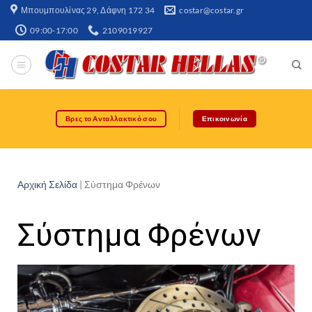
Μπουμπουλίνας 29, Δάφνη 172 34​
costar@costar.gr
09:00-17:00
2109019927
Βρες το Ανταλλακτικό σου
Επικοινωνία
Αρχική Σελίδα
|
Σύστημα Φρένων
Σύστημα Φρένων​