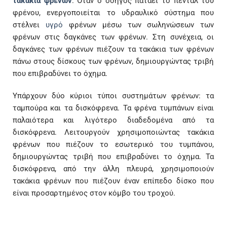
τακάκια φρένων
. Όταν ο οδηγός πατάει το πεντάλ του
φρένου, ενεργοποιείται το υδραυλικό σύστημα που
στέλνει
υγρό
φρένων μέσω των σωληνώσεων των
φρένων στις δαγκάνες των φρένων. Στη συνέχεια, οι
δαγκάνες των φρένων πιέζουν τα τακάκια των φρένων
πάνω στους δίσκους των φρένων, δημιουργώντας τριβή
που επιβραδύνει το όχημα.
Υπάρχουν δύο κύριοι τύποι συστημάτων φρένων: τα
ταμπούρα και τα δισκόφρενα. Τα φρένα τυμπάνων είναι
παλαιότερα και λιγότερο διαδεδομένα από τα
δισκόφρενα. Λειτουργούν χρησιμοποιώντας τακάκια
φρένων που πιέζουν το εσωτερικό του τυμπάνου,
δημιουργώντας τριβή που επιβραδύνει το όχημα. Τα
δισκόφρενα, από την άλλη πλευρά, χρησιμοποιούν
τακάκια φρένων που πιέζουν έναν επίπεδο δίσκο που
είναι προσαρτημένος στον κόμβο του τροχού.