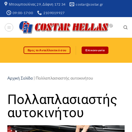
Μπουμπουλίνας 29, Δάφνη 172 34​
costar@costar.gr
09:00-17:00
2109019927
Βρες το Ανταλλακτικό σου
Επικοινωνία
Αρχική Σελίδα
|
Πολλαπλασιαστής αυτοκινήτου
Πολλαπλασιαστής
αυτοκινήτου