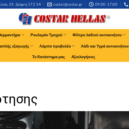
νας 29, Δάφνη 172 34​
costar@costar.gr
09:00-17:00
θερμαντήρα
Ρουλεμάν Τροχού
Φίλτρο λαδιού αυτοκινήτου
απλής εξαγωγής
Λάμπα προβολέα
Λάδι και Υγρά αυτοκινήτου
Το Κατάστημα μας
Αξιολογήσεις
ρτησης