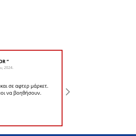
R “
Greg Alijohn
υ, 2024.
4. Ιουνίου, 2024.
και σε αφτερ μάρκετ.
Αυτός ο χρήστης άφησε μ
οι να βοηθήσουν.
αξιολόγηση.