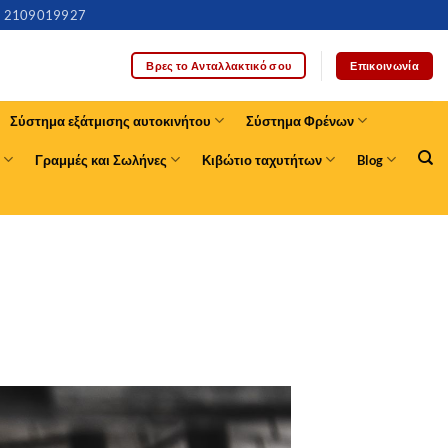
2109019927
Επικοινωνία
Βρες το Ανταλλακτικό σου
Σύστημα εξάτμισης αυτοκινήτου
Σύστημα Φρένων
Γραμμές και Σωλήνες
Κιβώτιο ταχυτήτων
Blog