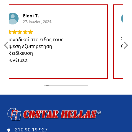
George K.
27. Ιουνίου, 2024.
Ότι ανταλλακτικό χρειάζομαι για το jeep
θα το βρω σε καλή τιμή
210 90 19 927