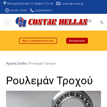
Μπουμπουλίνας 29, Δάφνη 172 34​
costar@costar.gr
09:00-17:00
2109019927
Βρες το Ανταλλακτικό σου
Επικοινωνία
Αρχική Σελίδα
|
Ρουλεμάν Τροχού
Ρουλεμάν Τροχού