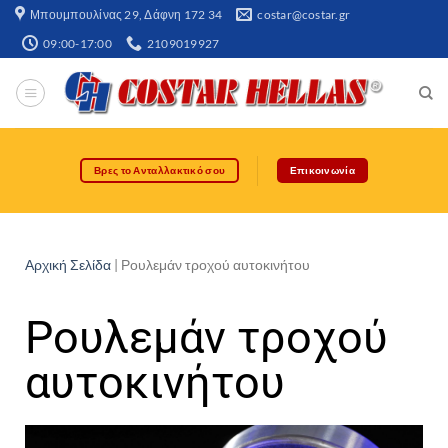
Μπουμπουλίνας 29, Δάφνη 172 34​
costar@costar.gr
09:00-17:00
2109019927
Βρες το Ανταλλακτικό σου
Επικοινωνία
Αρχική Σελίδα
|
Ρουλεμάν τροχού αυτοκινήτου
Ρουλεμάν τροχού
αυτοκινήτου