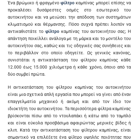
Ένα βρώμικο ή φραγμένο
φίλτρο
καμπίνας μπορεί επίσης να
προκαλέσει δυσάρεστες οσμές στο εσωτερικό του
αυτοκινήτου και να μειώσει την απόδοση των συστημάτων
κλιματισμού και θέρμανσης. Πόσο συχνά πρέπει λοιπόν να
αντικαθιστάτε το
φίλτρο
καμπίνας του αυτοκινήτου σας; Η
απάντηση ποικίλλει ανάλογα με τη μάρκα και το μοντέλο του
αυτοκινήτου σας, καθώς και τις οδηγικές σας συνήθειες και
το περιβάλλον στο οποίο οδηγείτε. Ως γενικός κανόνας,
συνιστάται η αντικατάσταση του φίλτρου καμπίνας κάθε
12.000 έως 15.000 χιλιόμετρα ή κάθε χρόνο, όποιο από τα
δύο συμβεί πρώτα.
Η αντικατάσταση του φίλτρου καμπίνας του αυτοκινήτου
είναι μια σχετικά απλή εργασία που μπορεί να γίνει από έναν
επαγγελματία μηχανικό ή ακόμη και από τον ίδιο τον
ιδιοκτήτη του αυτοκινήτου. Τα περισσότερα φίλτρα καμπίνας
βρίσκονται πίσω από το ντουλαπάκι ή κάτω από το ταμπλό
και είναι εύκολα προσβάσιμα αφαιρώντας μερικές βίδες ή
κλιπ. Κατά την αντικατάσταση του φίλτρου καμπίνας, είναι
σημαντικό να επιλέξετε ένα φίλτρο υψηλής ποιότητας που