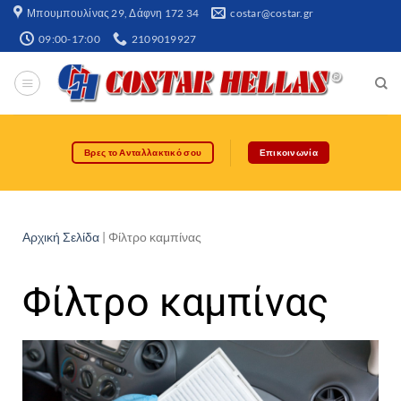
Μπουμπουλίνας 29, Δάφνη 172 34​
costar@costar.gr
09:00-17:00
2109019927
Βρες το Ανταλλακτικό σου
Επικοινωνία
Αρχική Σελίδα
|
Φίλτρο καμπίνας
Φίλτρο καμπίνας