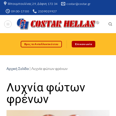
Μπουμπουλίνας 29, Δάφνη 172 34​
costar@costar.gr
09:00-17:00
2109019927
Βρες το Ανταλλακτικό σου
Επικοινωνία
Αρχική Σελίδα
|
Λυχνία φώτων φρένων
Λυχνία φώτων
φρένων