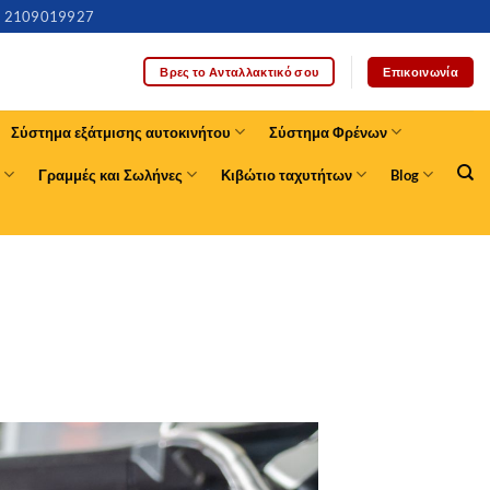
2109019927
Επικοινωνία
Βρες το Ανταλλακτικό σου
Σύστημα εξάτμισης αυτοκινήτου
Σύστημα Φρένων
Γραμμές και Σωλήνες
Κιβώτιο ταχυτήτων
Blog