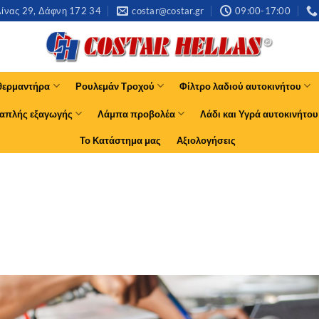
νας 29, Δάφνη 172 34​
costar@costar.gr
09:00-17:00
θερμαντήρα
Ρουλεμάν Τροχού
Φίλτρο λαδιού αυτοκινήτου
απλής εξαγωγής
Λάμπα προβολέα
Λάδι και Υγρά αυτοκινήτου
Το Κατάστημα μας
Αξιολογήσεις