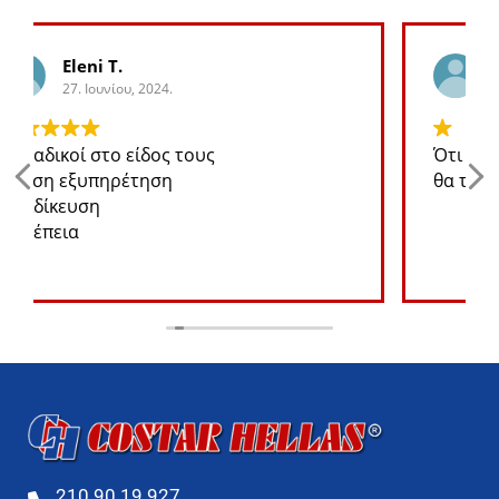
George K.
27. Ιουνίου, 2024.
Ότι ανταλλακτικό χρειάζομαι για το jeep
θα το βρω σε καλή τιμή
210 90 19 927