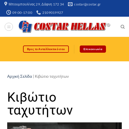
Μπουμπουλίνας 29, Δάφνη 172 34​
costar@costar.gr
09:00-17:00
2109019927
Βρες το Ανταλλακτικό σου
Επικοινωνία
Αρχική Σελίδα
|
Κιβώτιο ταχυτήτων
Κιβώτιο
ταχυτήτων