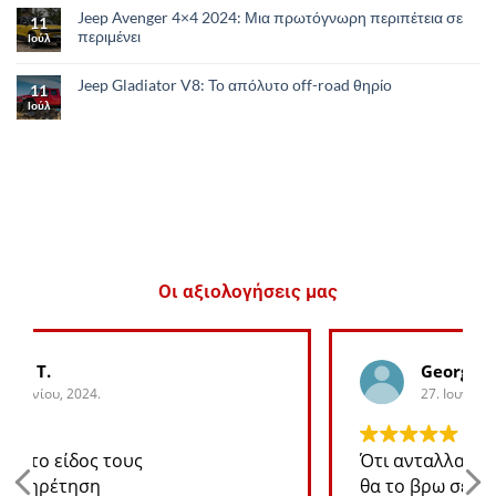
Jeep Avenger 4×4 2024: Μια πρωτόγνωρη περιπέτεια σε
11
περιμένει
Ιούλ
Jeep Gladiator V8: Το απόλυτο οff-road θηρίο
11
Ιούλ
Οι αξιολογήσεις μας
George K.
27. Ιουνίου, 2024.
Ότι ανταλλακτικό χρειάζομαι για το jeep
θα το βρω σε καλή τιμή