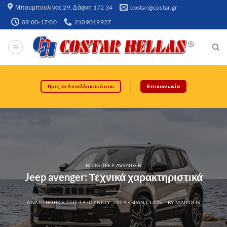
Μπουμπουλίνας 29, Δάφνη 172 34​
costar@costar.gr
09:00-17:00
2109019927
Βρες το Ανταλλακτικό σου
Επικοινωνία
BLOG-JEEP AVENGER
Jeep avenger: Τεχνικά χαρακτηριστικά
ΑΝΑΡΤΉΘΗΚΕ ΣΤΙΣ
14 ΙΟΥΝΊΟΥ, 2024
<SPAN CLASS="BY
MANOLIS