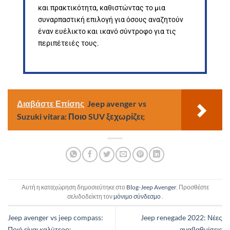
και πρακτικότητα, καθιστώντας το μια
συναρπαστική επιλογή για όσους αναζητούν
έναν ευέλικτο και ικανό σύντροφο για τις
περιπέτειές τους.
Διαβάστε Επίσης
Jeep avenger vs
Suzuki vitara: Ποιο SUV ξεχωρίζει;
Αυτή η καταχώρηση δημοσιεύτηκε στο
Blog-Jeep Avenger
. Προσθέστε
σελιδοδείκτη τον
μόνιμο σύνδεσμο
.
Jeep avenger vs jeep compass:
Jeep renegade 2022: Νέες
Ποιό είναι καλύτερο;
αναβαθμίσεις