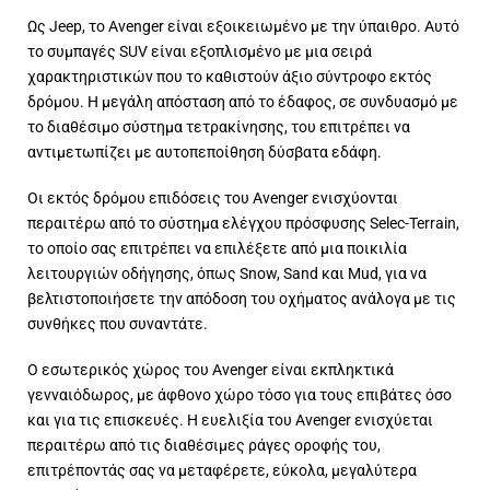
Ως Jeep, το Avenger είναι εξοικειωμένο με την ύπαιθρο. Αυτό
το συμπαγές SUV είναι εξοπλισμένο με μια σειρά
χαρακτηριστικών που το καθιστούν άξιο σύντροφο εκτός
δρόμου. Η μεγάλη απόσταση από το έδαφος, σε συνδυασμό με
το διαθέσιμο σύστημα τετρακίνησης, του επιτρέπει να
αντιμετωπίζει με αυτοπεποίθηση δύσβατα εδάφη.
Οι εκτός δρόμου επιδόσεις του Avenger ενισχύονται
περαιτέρω από το σύστημα ελέγχου πρόσφυσης Selec-Terrain,
το οποίο σας επιτρέπει να επιλέξετε από μια ποικιλία
λειτουργιών οδήγησης, όπως Snow, Sand και Mud, για να
βελτιστοποιήσετε την απόδοση του οχήματος ανάλογα με τις
συνθήκες που συναντάτε.
Ο εσωτερικός χώρος του Avenger είναι εκπληκτικά
γενναιόδωρος, με άφθονο χώρο τόσο για τους επιβάτες όσο
και για τις επισκευές. Η ευελιξία του Avenger ενισχύεται
περαιτέρω από τις διαθέσιμες ράγες οροφής του,
επιτρέποντάς σας να μεταφέρετε, εύκολα, μεγαλύτερα