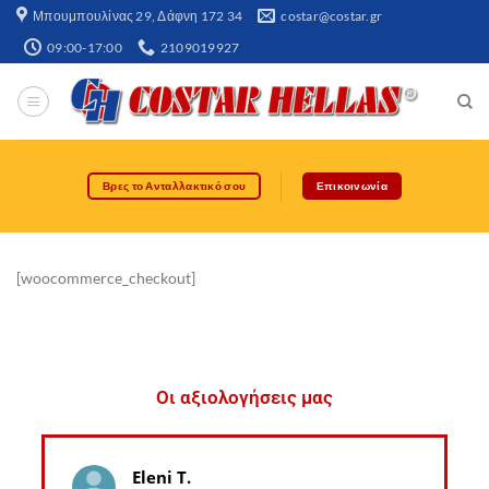
Μπουμπουλίνας 29, Δάφνη 172 34​
costar@costar.gr
09:00-17:00
2109019927
Βρες το Ανταλλακτικό σου
Επικοινωνία
[woocommerce_checkout]
Οι αξιολογήσεις μας
Eleni T.