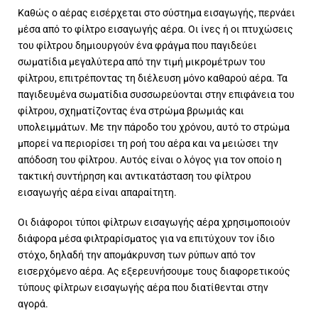
Καθώς ο αέρας εισέρχεται στο σύστημα εισαγωγής, περνάει
μέσα από το φίλτρο εισαγωγής αέρα. Οι ίνες ή οι πτυχώσεις
του φίλτρου δημιουργούν ένα φράγμα που παγιδεύει
σωματίδια μεγαλύτερα από την τιμή μικρομέτρων του
φίλτρου, επιτρέποντας τη διέλευση μόνο καθαρού αέρα. Τα
παγιδευμένα σωματίδια συσσωρεύονται στην επιφάνεια του
φίλτρου, σχηματίζοντας ένα στρώμα βρωμιάς και
υπολειμμάτων. Με την πάροδο του χρόνου, αυτό το στρώμα
μπορεί να περιορίσει τη ροή του αέρα και να μειώσει την
απόδοση του φίλτρου. Αυτός είναι ο λόγος για τον οποίο η
τακτική συντήρηση και αντικατάσταση του φίλτρου
εισαγωγής αέρα είναι απαραίτητη.
Οι διάφοροι τύποι φίλτρων εισαγωγής αέρα χρησιμοποιούν
διάφορα μέσα φιλτραρίσματος για να επιτύχουν τον ίδιο
στόχο, δηλαδή την απομάκρυνση των ρύπων από τον
εισερχόμενο αέρα. Ας εξερευνήσουμε τους διαφορετικούς
τύπους φίλτρων εισαγωγής αέρα που διατίθενται στην
αγορά.