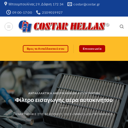
Μπουμπουλίνας 29, Δάφνη 172 34​
costar@costar.gr
09:00-17:00
2109019927
Βρες το Ανταλλακτικό σου
Επικοινωνία
ΑΝΤΑΛΛΑΚΤΙΚΆ ΑΜΕΡΙΚΆΝΙΚΩΝ ΑΥΤΟΚΙΝΉΤΩΝ
Φίλτρο εισαγωγής αέρα αυτοκινήτου
ΑΝΑΡΤΉΘΗΚΕ ΣΤΙΣ
30 ΙΟΥΝΊΟΥ, 2023
<SPAN CLASS="BY
MANOLIS