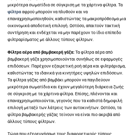
μικρότερα σωματίδια σε σύγκριση με τα χάρτινα φίλτρα. Τα
φίλτρα
αφρού μπορούν να πλυθούν και να
επαναχρησιμοποιηθούν, καθιστώντας τα μακροπρόθεσμα μια
οικονομικά αποδοτική επιλογή. Ωστόσο, απαιτούν τακτική
συντήρηση και ενδέχεται να μην παρέχουν το ίδιο επίπεδο
φιλτραρίσματος με άλλους τύπους φίλτρων.
Φίλτρα αέρα από βαμβακερή γάζα:
Τα φίλτρα αέρα από
βαμβακερή γάζα χρησιμοποιούνται συνήθως σε εφαρμογές
επιδόσεων. Παρέχουν εξαιρετική ροή αέρα και φιλτράρισμα,
καθιστώντας τα ιδανικά για κινητήρες υψηλών επιδόσεων.
Τα φίλτρα γάζας από βαμβάκι μπορούν να παγιδεύουν
μικρότερα σωματίδια και έχουν μεγαλύτερη διάρκεια ζωής
σε σύγκριση με τα χάρτινα φίλτρα. Επίσης, πλένονται και
επαναχρησιμοποιούνται, γεγονός που τα καθιστά δημοφιλή
επιλογή μεταξύ των λάτρεις των αυτοκινήτων. Ωστόσο, τα
φίλτρα βαμβακερής γάζας τείνουν να είναι πιο ακριβά από
άλλους τύπους φίλτρων.
Τώρα που εξερευνήσαμε τους διαφορετικούς τύπους