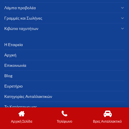
Λάμπα προβολέα
Γραμμές και Σωλήνες
Κιβώτιο ταχυτήτων
Η Εταιρεία
Αρχική
Επικοινωνία
Blog
Ευρετήριο
Κατηγορίες Ανταλλακτικών
Το Κατάστημα μας
Αρχική Σελίδα
Τηλέφωνο
Βρες Ανταλλακτικό
Copyright 2023 ©
Marweb.gr