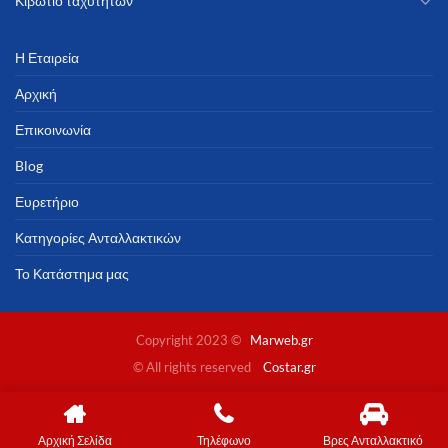
Κιβώτιο ταχυτήτων
Η Εταιρεία
Αρχική
Επικοινωνία
Blog
Ευρετήριο
Κατηγορίες Ανταλλακτικών
Το Κατάστημα μας
Copyright 2023 ©
Marweb.gr
© All rights reserved
Costar.gr
Αρχική Σελίδα
Τηλέφωνο
Βρες Ανταλλακτικό