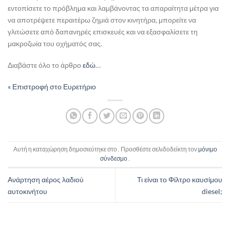
εντοπίσετε το πρόβλημα και λαμβάνοντας τα απαραίτητα μέτρα για
να αποτρέψετε περαιτέρω ζημιά στον κινητήρα, μπορείτε να
γλιτώσετε από δαπανηρές επισκευές και να εξασφαλίσετε τη
μακροζωία του οχήματός σας.
Διαβάστε όλο το άρθρο
εδώ
…
« Επιστροφή στο Ευρετήριο
Αυτή η καταχώρηση δημοσιεύτηκε στο . Προσθέστε σελιδοδείκτη τον
μόνιμο
σύνδεσμο
.
Ανάρτηση αέρος λαδιού
Τι είναι το Φίλτρο καυσίμου
αυτοκινήτου
diesel;