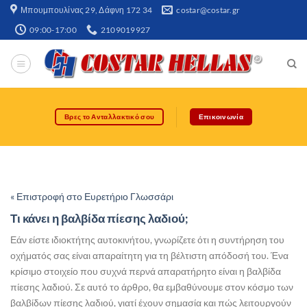
Μπουμπουλίνας 29, Δάφνη 172 34​
costar@costar.gr
09:00-17:00
2109019927
Βρες το Ανταλλακτικό σου
Επικοινωνία
« Επιστροφή στο Ευρετήριο Γλωσσάρι
Τι κάνει η βαλβίδα πίεσης λαδιού;
Εάν είστε ιδιοκτήτης αυτοκινήτου, γνωρίζετε ότι η συντήρηση του
οχήματός σας είναι απαραίτητη για τη βέλτιστη απόδοσή του. Ένα
κρίσιμο στοιχείο που συχνά περνά απαρατήρητο είναι η βαλβίδα
πίεσης λαδιού. Σε αυτό το άρθρο, θα εμβαθύνουμε στον κόσμο των
βαλβίδων πίεσης λαδιού, γιατί έχουν σημασία και πώς λειτουργούν