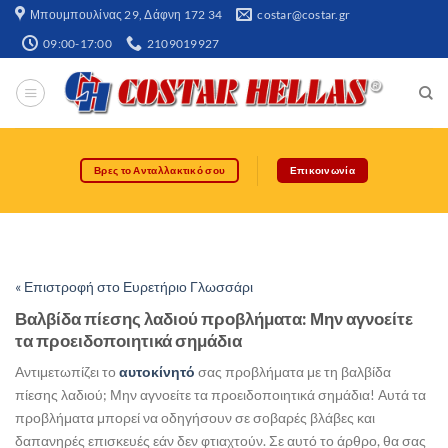
Μπουμπουλίνας 29, Δάφνη 172 34​
costar@costar.gr
09:00-17:00
2109019927
Βρες το Ανταλλακτικό σου
Επικοινωνία
« Επιστροφή στο Ευρετήριο Γλωσσάρι
Βαλβίδα πίεσης λαδιού προβλήματα: Μην αγνοείτε
τα προειδοποιητικά σημάδια
Αντιμετωπίζει το
αυτοκίνητό
σας προβλήματα με τη βαλβίδα
πίεσης λαδιού; Μην αγνοείτε τα προειδοποιητικά σημάδια! Αυτά τα
προβλήματα μπορεί να οδηγήσουν σε σοβαρές βλάβες και
δαπανηρές επισκευές εάν δεν φτιαχτούν. Σε αυτό το άρθρο, θα σας