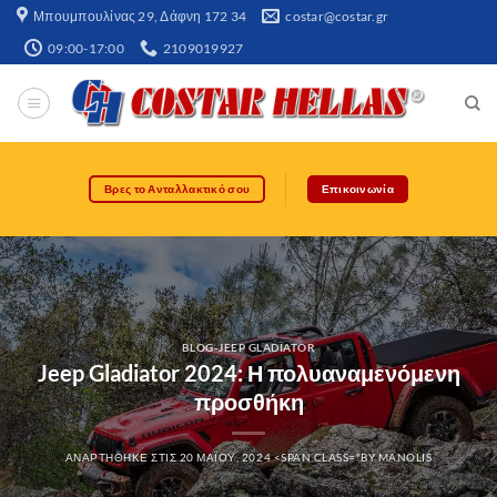
Μπουμπουλίνας 29, Δάφνη 172 34​
costar@costar.gr
09:00-17:00
2109019927
Βρες το Ανταλλακτικό σου
Επικοινωνία
BLOG-JEEP GLADIATOR
Jeep Gladiator 2024: Η πολυαναμενόμενη
προσθήκη
ΑΝΑΡΤΉΘΗΚΕ ΣΤΙΣ
20 ΜΑΪ́ΟΥ, 2024
<SPAN CLASS="BY
MANOLIS