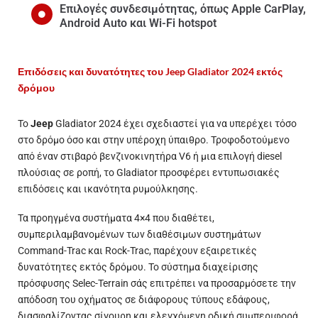
Επιλογές συνδεσιμότητας, όπως Apple CarPlay,
Android Auto και Wi-Fi hotspot
Επιδόσεις και δυνατότητες του Jeep Gladiator 2024 εκτός
δρόμου
Το
Jeep
Gladiator 2024 έχει σχεδιαστεί για να υπερέχει τόσο
στο δρόμο όσο και στην υπέροχη ύπαιθρο. Τροφοδοτούμενο
από έναν στιβαρό βενζινοκινητήρα V6 ή μια επιλογή diesel
πλούσιας σε ροπή, το Gladiator προσφέρει εντυπωσιακές
επιδόσεις και ικανότητα ρυμούλκησης.
Τα προηγμένα συστήματα 4×4 που διαθέτει,
συμπεριλαμβανομένων των διαθέσιμων συστημάτων
Command-Trac και Rock-Trac, παρέχουν εξαιρετικές
δυνατότητες εκτός δρόμου. Το σύστημα διαχείρισης
πρόσφυσης Selec-Terrain σάς επιτρέπει να προσαρμόσετε την
απόδοση του οχήματος σε διάφορους τύπους εδάφους,
διασφαλίζοντας σίγουρη και ελεγχόμενη οδική συμπεριφορά