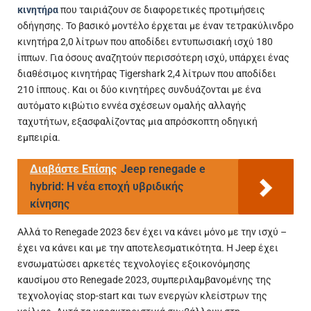
κινητήρα
που ταιριάζουν σε διαφορετικές προτιμήσεις
οδήγησης. Το βασικό μοντέλο έρχεται με έναν τετρακύλινδρο
κινητήρα 2,0 λίτρων που αποδίδει εντυπωσιακή ισχύ 180
ίππων. Για όσους αναζητούν περισσότερη ισχύ, υπάρχει ένας
διαθέσιμος κινητήρας Tigershark 2,4 λίτρων που αποδίδει
210 ίππους. Και οι δύο κινητήρες συνδυάζονται με ένα
αυτόματο κιβώτιο εννέα σχέσεων ομαλής αλλαγής
ταχυτήτων, εξασφαλίζοντας μια απρόσκοπτη οδηγική
εμπειρία.
Διαβάστε Επίσης
Jeep renegade e
hybrid: Η νέα εποχή υβριδικής
κίνησης
Αλλά το Renegade 2023 δεν έχει να κάνει μόνο με την ισχύ –
έχει να κάνει και με την αποτελεσματικότητα. Η Jeep έχει
ενσωματώσει αρκετές τεχνολογίες εξοικονόμησης
καυσίμου στο Renegade 2023, συμπεριλαμβανομένης της
τεχνολογίας stop-start και των ενεργών κλείστρων της