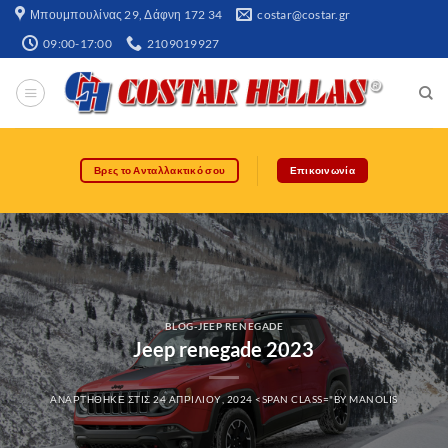
Μπουμπουλίνας 29, Δάφνη 172 34​
costar@costar.gr
09:00-17:00
2109019927
Βρες το Ανταλλακτικό σου
Επικοινωνία
BLOG-JEEP RENEGADE
Jeep renegade 2023
ΑΝΑΡΤΉΘΗΚΕ ΣΤΙΣ
24 ΑΠΡΙΛΊΟΥ, 2024
<SPAN CLASS="BY
MANOLIS