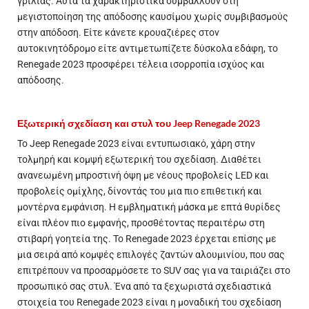
γρίλιας. Αυτά τα χαρακτηριστικά συμβάλλουν στη
μεγιστοποίηση της απόδοσης καυσίμου χωρίς συμβιβασμούς
στην απόδοση. Είτε κάνετε κρουαζιέρες στον
αυτοκινητόδρομο είτε αντιμετωπίζετε δύσκολα εδάφη, το
Renegade 2023 προσφέρει τέλεια ισορροπία ισχύος και
απόδοσης.
Εξωτερική σχεδίαση και στυλ του
Jeep
Renegade 2023
Το Jeep Renegade 2023 είναι εντυπωσιακό, χάρη στην
τολμηρή και κομψή εξωτερική του σχεδίαση. Διαθέτει
ανανεωμένη μπροστινή όψη με νέους προβολείς LED και
προβολείς ομίχλης, δίνοντάς του μια πιο επιθετική και
μοντέρνα εμφάνιση. Η εμβληματική μάσκα με επτά θυρίδες
είναι πλέον πιο εμφανής, προσθέτοντας περαιτέρω στη
στιβαρή γοητεία της. Το Renegade 2023 έρχεται επίσης με
μια σειρά από κομψές επιλογές ζαντών αλουμινίου, που σας
επιτρέπουν να προσαρμόσετε το SUV σας για να ταιριάζει στο
προσωπικό σας στυλ. Ένα από τα ξεχωριστά σχεδιαστικά
στοιχεία του Renegade 2023 είναι η μοναδική του σχεδίαση