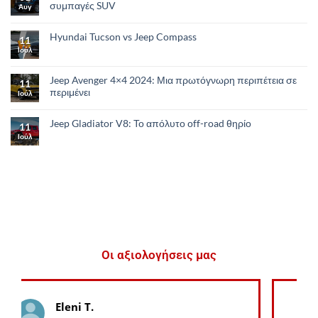
συμπαγές SUV
Αυγ
Hyundai Tucson vs Jeep Compass
11
Ιούλ
Jeep Avenger 4×4 2024: Μια πρωτόγνωρη περιπέτεια σε
11
περιμένει
Ιούλ
Jeep Gladiator V8: Το απόλυτο οff-road θηρίο
11
Ιούλ
Οι αξιολογήσεις μας
George K.