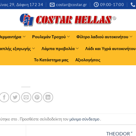
νας 29, Δάφνη 172 34​
costar@costar.gr
09:00-17:00
θερμαντήρα
Ρουλεμάν Τροχού
Φίλτρο λαδιού αυτοκινήτου
απλής εξαγωγής
Λάμπα προβολέα
Λάδι και Υγρά αυτοκινήτου
Το Κατάστημα μας
Αξιολογήσεις
τηκε στο . Προσθέστε σελιδοδείκτη τον
μόνιμο σύνδεσμο
.
THEODOR “