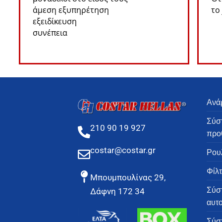
άμεση εξυπηρέτηση
το
εξειδίκευση
συνέπεια
Ανά
Σύσ
210 90 19 927
προ
costar@costar.gr
Ρου
Φίλτ
Μπουμπουλίνας 29,
Σύσ
Δάφνη 172 34
αυτ
Σύσ