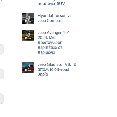
συμπαγές SUV
Hyundai Tucson vs
11
Jeep Compass
Ιούλ
Jeep Avenger 4×4
11
2024: Μια
Ιούλ
πρωτόγνωρη
περιπέτεια σε
περιμένει
Jeep Gladiator V8: Το
11
απόλυτο οff-road
Ιούλ
θηρίο