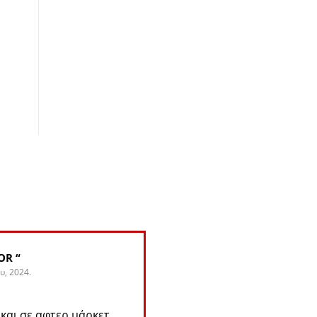
OR “
Greg Alijohn
υ, 2024.
4. Ιουνίου, 2024.
και σε αφτερ μάρκετ.
Αυτός ο χρήστης άφησε μ