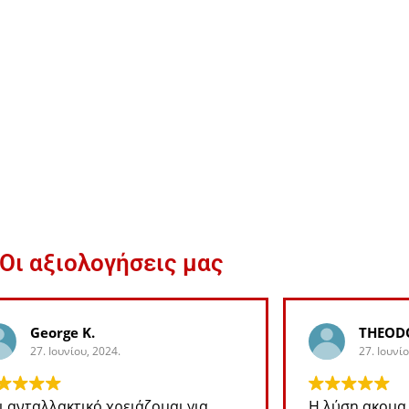
Οι αξιολογήσεις μας
George K.
THEOD
27. Ιουνίου, 2024.
27. Ιουνίο
ι ανταλλακτικό χρειάζομαι για
Η λύση ακομα 