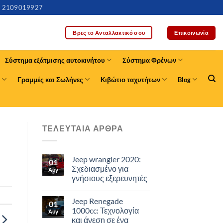
2109019927
Επικοινωνία
Βρες το Ανταλλακτικό σου
Σύστημα εξάτμισης αυτοκινήτου
Σύστημα Φρένων
Γραμμές και Σωλήνες
Κιβώτιο ταχυτήτων
Blog
ΤΕΛΕΥΤΑΙΑ ΑΡΘΡΑ
Jeep wrangler 2020:
01
Σχεδιασμένο για
Αυγ
γνήσιους εξερευνητές
Jeep Renegade
01
1000cc: Τεχνολογία
Αυγ
και άνεση σε ένα