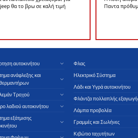
 jeep θα το βρω σε καλή τιμή
Παντα πρόθυμ
ρτηση αυτοκινήτου
Φλας
τημα ανάφλεξης και
Ηλεκτρικό Σύστημα
θερμαντήρων
Λάδι και Υγρά αυτοκινήτου
λεμάν Τροχού
Φλάντζα πολλαπλής εξαγωγή
ρο λαδιού αυτοκινήτου
Λάμπα προβολέα
τημα εξάτμισης
Γραμμές και Σωλήνες
οκινήτου
Κιβώτιο ταχυτήτων
τημα Φρένων