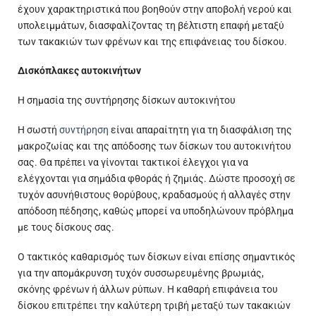
έχουν χαρακτηριστικά που βοηθούν στην αποβολή νερού και
υπολειμμάτων, διασφαλίζοντας τη βέλτιστη επαφή μεταξύ
των τακακιών των φρένων και της επιφάνειας του δίσκου.
Δισκόπλακες αυτοκινήτων
Η σημασία της συντήρησης δίσκων αυτοκινήτου
Η σωστή
συντήρηση
είναι απαραίτητη για τη διασφάλιση της
μακροζωίας και της απόδοσης των δίσκων του αυτοκινήτου
σας. Θα πρέπει να γίνονται τακτικοί έλεγχοι για να
ελέγχονται για σημάδια φθοράς ή ζημιάς. Δώστε προσοχή σε
τυχόν ασυνήθιστους θορύβους, κραδασμούς ή αλλαγές στην
απόδοση πέδησης, καθώς μπορεί να υποδηλώνουν πρόβλημα
με τους δίσκους σας.
Ο τακτικός καθαρισμός των δίσκων είναι επίσης σημαντικός
για την απομάκρυνση τυχόν συσσωρευμένης βρωμιάς,
σκόνης φρένων ή άλλων ρύπων. Η καθαρή επιφάνεια του
δίσκου επιτρέπει την καλύτερη τριβή μεταξύ των τακακιών