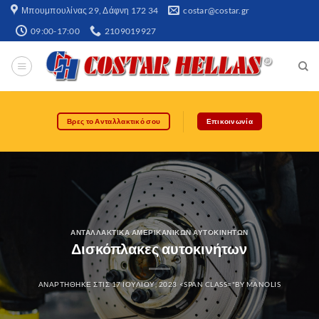
Μπουμπουλίνας 29, Δάφνη 172 34​
costar@costar.gr
09:00-17:00
2109019927
Βρες το Ανταλλακτικό σου
Επικοινωνία
ΑΝΤΑΛΛΑΚΤΙΚΆ ΑΜΕΡΙΚΆΝΙΚΩΝ ΑΥΤΟΚΙΝΉΤΩΝ
Δισκόπλακες αυτοκινήτων
ΑΝΑΡΤΉΘΗΚΕ ΣΤΙΣ
17 ΙΟΥΛΊΟΥ, 2023
<SPAN CLASS="BY
MANOLIS