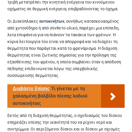
τριβή μετατρέπει την κινητική ενέργεια του κινούμενου
οχήματος σε θερμική ενέργεια, επιβραδύνοντας το όχημα.
Οι Δισκόπλακες
αυτοκινήτων
, συνήθως κατασκευασμένος
από χυτοσίδηρο ή από σύνθετο υλικό, παρέχει μια επίπεδη,
λεία επιφάνεια για να πιάνουν τα τακάκια των φρένων. Η
κύρια λειτουργία του είναι να απορροφά και να διαχέει τη
θερμότητα που παράγεται κατά το φρενάρισμα. Η διάχυση
θερμότητας είναι ζωτικής σημασίας για την πρόληψη της
εξασθένισης του φρένου, η οποία συμβαίνει όταν η απόδοση
πέδησης επιδεινώνεται λόγω της υπερβολικής
συσσώρευσης θερμότητας.
Διαβάστε Επίσης
Τι γίνεται με τη
χαλασμένη βαλβίδα πίεσης λαδιού
αυτοκινήτου;
Εκτός από τη διάχυση θερμότητας, ο σχεδιασμός του δίσκου
επηρεάζει επίσης την ικανότητά του να ρίχνει νερό και
συντρίμμια. Οι αεριζόμενοι δίσκοι και οι δίσκοι με σχισμές