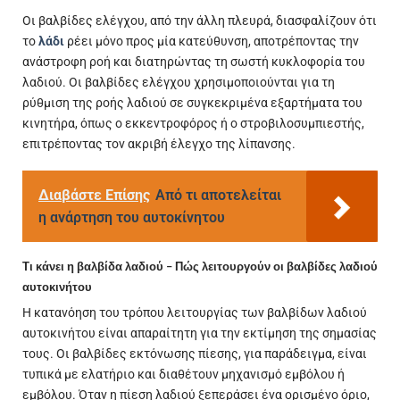
Οι βαλβίδες ελέγχου, από την άλλη πλευρά, διασφαλίζουν ότι
το
λάδι
ρέει μόνο προς μία κατεύθυνση, αποτρέποντας την
ανάστροφη ροή και διατηρώντας τη σωστή κυκλοφορία του
λαδιού. Οι βαλβίδες ελέγχου χρησιμοποιούνται για τη
ρύθμιση της ροής λαδιού σε συγκεκριμένα εξαρτήματα του
κινητήρα, όπως ο εκκεντροφόρος ή ο στροβιλοσυμπιεστής,
επιτρέποντας τον ακριβή έλεγχο της λίπανσης.
Διαβάστε Επίσης
Από τι αποτελείται
η ανάρτηση του αυτοκίνητου
Τι κάνει η βαλβίδα λαδιού – Πώς λειτουργούν οι βαλβίδες λαδιού
αυτοκινήτου
Η κατανόηση του τρόπου λειτουργίας των βαλβίδων λαδιού
αυτοκινήτου είναι απαραίτητη για την εκτίμηση της σημασίας
τους. Οι βαλβίδες εκτόνωσης πίεσης, για παράδειγμα, είναι
τυπικά με ελατήριο και διαθέτουν μηχανισμό εμβόλου ή
εμβόλου. Όταν η πίεση λαδιού ξεπεράσει ένα ορισμένο όριο,