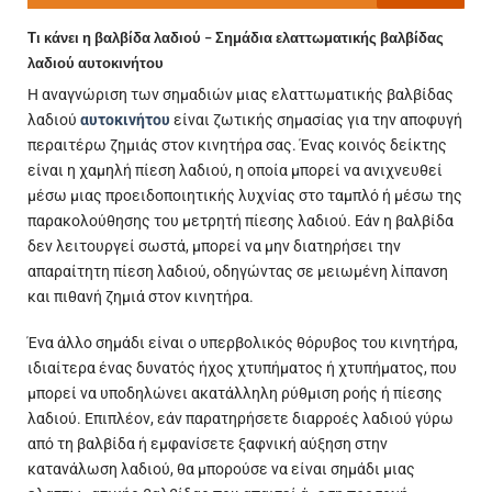
Τι κάνει η βαλβίδα λαδιού – Σημάδια ελαττωματικής βαλβίδας
λαδιού αυτοκινήτου
Η αναγνώριση των σημαδιών μιας ελαττωματικής βαλβίδας
λαδιού
αυτοκινήτου
είναι ζωτικής σημασίας για την αποφυγή
περαιτέρω ζημιάς στον κινητήρα σας. Ένας κοινός δείκτης
είναι η χαμηλή πίεση λαδιού, η οποία μπορεί να ανιχνευθεί
μέσω μιας προειδοποιητικής λυχνίας στο ταμπλό ή μέσω της
παρακολούθησης του μετρητή πίεσης λαδιού. Εάν η βαλβίδα
δεν λειτουργεί σωστά, μπορεί να μην διατηρήσει την
απαραίτητη πίεση λαδιού, οδηγώντας σε μειωμένη λίπανση
και πιθανή ζημιά στον κινητήρα.
Ένα άλλο σημάδι είναι ο υπερβολικός θόρυβος του κινητήρα,
ιδιαίτερα ένας δυνατός ήχος χτυπήματος ή χτυπήματος, που
μπορεί να υποδηλώνει ακατάλληλη ρύθμιση ροής ή πίεσης
λαδιού. Επιπλέον, εάν παρατηρήσετε διαρροές λαδιού γύρω
από τη βαλβίδα ή εμφανίσετε ξαφνική αύξηση στην
κατανάλωση λαδιού, θα μπορούσε να είναι σημάδι μιας