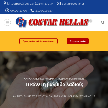
Μπουμπουλίνας 29, Δάφνη 172 34​
costar@costar.gr
09:00-17:00
2109019927
Βρες το Ανταλλακτικό σου
Επικοινωνία
ΑΝΤΑΛΛΑΚΤΙΚΆ ΑΜΕΡΙΚΆΝΙΚΩΝ ΑΥΤΟΚΙΝΉΤΩΝ
Τι κάνει η βαλβίδα λαδιού;
ΑΝΑΡΤΉΘΗΚΕ ΣΤΙΣ
17 ΙΟΥΛΊΟΥ, 2023
<SPAN CLASS="BY
MANOLIS