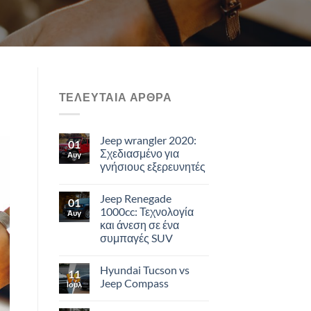
ΤΕΛΕΥΤΑΙΑ ΑΡΘΡΑ
Jeep wrangler 2020:
01
Σχεδιασμένο για
Αυγ
γνήσιους εξερευνητές
Jeep Renegade
01
1000cc: Τεχνολογία
Αυγ
και άνεση σε ένα
συμπαγές SUV
Hyundai Tucson vs
11
Jeep Compass
Ιούλ