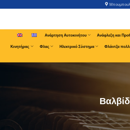
Μπουμπουλί
Ανάρτηση Αυτοκινήτου
Ανάφλεξη και Προ
Κινητήρας
Φλας
Ηλεκτρικό Σύστημα
Φλάντζα πολλ
Βαλβίδα