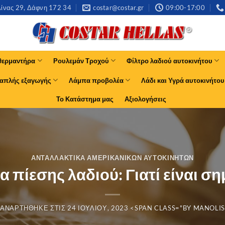
νας 29, Δάφνη 172 34​
costar@costar.gr
09:00-17:00
θερμαντήρα
Ρουλεμάν Τροχού
Φίλτρο λαδιού αυτοκινήτου
απλής εξαγωγής
Λάμπα προβολέα
Λάδι και Υγρά αυτοκινήτου
Το Κατάστημα μας
Αξιολογήσεις
ΑΝΤΑΛΛΑΚΤΙΚΆ ΑΜΕΡΙΚΆΝΙΚΩΝ ΑΥΤΟΚΙΝΉΤΩΝ
 πίεσης λαδιού: Γιατί είναι σ
ΑΝΑΡΤΉΘΗΚΕ ΣΤΙΣ
24 ΙΟΥΛΊΟΥ, 2023
<SPAN CLASS="BY
MANOLI