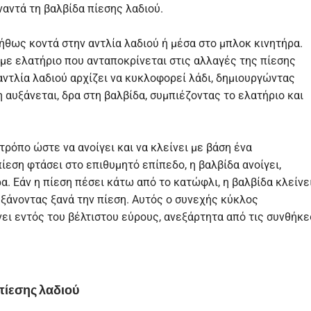
ναντά τη βαλβίδα πίεσης λαδιού.
ήθως κοντά στην αντλία λαδιού ή μέσα στο μπλοκ κινητήρα.
 με ελατήριο που ανταποκρίνεται στις αλλαγές της πίεσης
 αντλία λαδιού αρχίζει να κυκλοφορεί λάδι, δημιουργώντας
 αυξάνεται, δρα στη βαλβίδα, συμπιέζοντας το ελατήριο και
τρόπο ώστε να ανοίγει και να κλείνει με βάση ένα
ίεση φτάσει στο επιθυμητό επίπεδο, η βαλβίδα ανοίγει,
α. Εάν η πίεση πέσει κάτω από το κατώφλι, η βαλβίδα κλείνει
υξάνοντας ξανά την πίεση. Αυτός ο συνεχής κύκλος
νει εντός του βέλτιστου εύρους, ανεξάρτητα από τις συνθήκε
πίεσης λαδιού