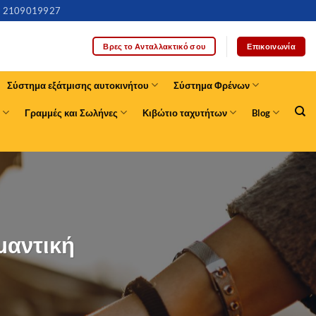
2109019927
Επικοινωνία
Βρες το Ανταλλακτικό σου
Σύστημα εξάτμισης αυτοκινήτου
Σύστημα Φρένων
Γραμμές και Σωλήνες
Κιβώτιο ταχυτήτων
Blog
ημαντική
S