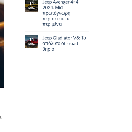
Jeep Avenger 4×4
11
2024: Μια
Ιούλ
πρωτόγνωρη
περιπέτεια σε
περιμένει
Jeep Gladiator V8: Το
11
απόλυτο οff-road
Ιούλ
θηρίο
ι