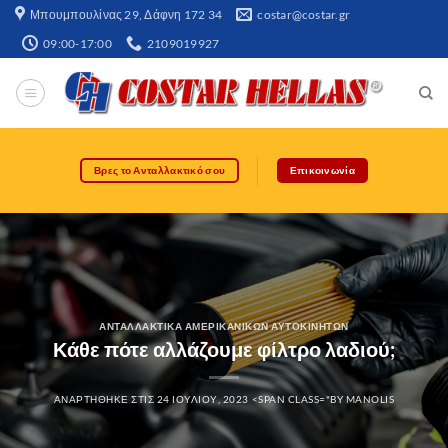
Μπουμπουλίνας 29, Δάφνη 172 34​
costar@costar.gr
09:00-17:00
2109019927
Βρες το Ανταλλακτικό σου
Επικοινωνία
ΑΝΤΑΛΛΑΚΤΙΚΆ ΑΜΕΡΙΚΆΝΙΚΩΝ ΑΥΤΟΚΙΝΉΤΩΝ
Κάθε πότε αλλάζουμε φίλτρο λαδιού;
ΑΝΑΡΤΉΘΗΚΕ ΣΤΙΣ
24 ΙΟΥΛΊΟΥ, 2023
<SPAN CLASS="BY
MANOLIS