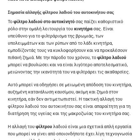
Σημασία αλλαγής φίλτρου λαδιού του αυτοκινήτου σας
Το
φίλτρο λαδιού στο αυτοκίνητό
σας παίζει καθοριστικό
ρόλο στην ομαλή λειτουργία του
κινητήρα
σας. Είναι
υπεύθυνο για το φιλτράρισμα της βρωμιάς, των
υπολειμμάτων και των ρύπων από το λάδι κινητήρα,
εμποδίζοντάς τους να κυκλοφορήσουν και να προκαλέσουν
πιθανή ζημιά. Με την πάροδο του χρόνου, το
φίλτρο λαδιού
μπορεί να βουλώσει και να είναι λιγότερο αποτελεσματικό,
μειώνοντας την ικανότητά του να φιλτράρει τις ακαθαρσίες.
Αυτό μπορεί να οδηγήσει σε μειωμένη απόδοση του κινητήρα,
αυξημένη κατανάλωση καυσίμου, ακόμη και ζημιά στον
κινητήρα, εάν δεν αντιμετωπιστεί. Η τακτική αλλαγή του
φίλτρου λαδιού του αυτοκινήτου σας είναι απαραίτητη για τη
διατήρηση της υγείας και της μακροζωίας του κινητήρα σας.
Η αλλαγή του
φίλτρου
λαδιού είναι μια σχετικά απλή εργασία
που μπορεί να γίνει από οποιονδήποτε έχει λίγη τεχνογνωσία