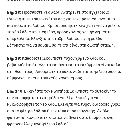
Βήμα 8:
Προσθέστε νέο λάδι: Ανατρέξτε στο εγχειρίδιο
ιδιοκτήτη του αυτοκινήτου σας για τον προτεινόμενο τύπο
και ποσότητα λαδιού. Χρησιμοποιήστε ένα χωνί για να ρίξετε
το νέο λάδι στον κινητήρα, προσέχοντας να μην γεμίσετε
υπερβολικά. Ελέγξτε τη στάθμη λαδιού με τη ράβδο
μέτρησης για να βεβαιωθείτε ότι είναι στη σωστή στάθμη.
Βήμα 9:
Καθαρίστε: Σκουπίστε τυχόν χυμένο λάδι και
βεβαιωθείτε ότι όλα τα καπάκια και τα καλύμματα είναι καλά
στη θέση τους. Απορρίψτε το παλιό λάδι και το φίλτρο σωστά,
σύμφωνα με τους τοπικούς κανονισμούς.
Βήμα 10
: Εκκινήστε τον κινητήρα: Ξεκινήστε το αυτοκίνητό
σας και αφήστε το να τρέξει για λίγα λεπτά για να
κυκλοφορήσει το νέο λάδι. Ελέγξτε για τυχόν διαρροές γύρω
από το φίλτρο λαδιού ή την τάπα αποστράγγισης. Αν όλα
φαίνονται καλά, είστε έτοιμοι να βγείτε στο δρόμο με ένα
φρεσκοαλλαγμένο φίλτρο λαδιού.