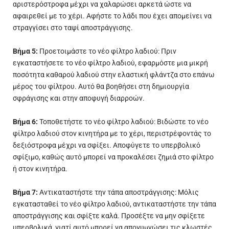
αριστερόστροφα μέχρι να χαλαρώσει αρκετά ώστε να
αφαιρεθεί με το χέρι. Αφήστε το λάδι που έχει απομείνει να
στραγγίσει στο ταψί αποστράγγισης.
Βήμα 5:
Προετοιμάστε το νέο φίλτρο λαδιού: Πριν
εγκαταστήσετε το νέο φίλτρο λαδιού, εφαρμόστε μια μικρή
ποσότητα καθαρού λαδιού στην ελαστική φλάντζα στο επάνω
μέρος του φίλτρου. Αυτό θα βοηθήσει στη δημιουργία
σφράγισης και στην αποφυγή διαρροών.
Βήμα 6:
Τοποθετήστε το νέο φίλτρο λαδιού: Βιδώστε το νέο
φίλτρο λαδιού στον κινητήρα με το χέρι, περιστρέφοντάς το
δεξιόστροφα μέχρι να σφίξει. Αποφύγετε το υπερβολικό
σφίξιμο, καθώς αυτό μπορεί να προκαλέσει ζημιά στο φίλτρο
ή στον κινητήρα.
Βήμα 7:
Αντικαταστήστε την τάπα αποστράγγισης: Μόλις
εγκατασταθεί το νέο φίλτρο λαδιού, αντικαταστήστε την τάπα
αποστράγγισης και σφίξτε καλά. Προσέξτε να μην σφίξετε
υπερβολικά, γιατί αυτό μπορεί να απογυμνώσει τις κλωστές.