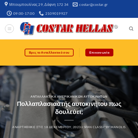
Μπουμπουλίνας 29, Δάφνη 172 34​
costar@costar.gr
09:00-17:00
2109019927
Βρες το Ανταλλακτικό σου
Επικοινωνία
ΑΝΤΑΛΛΑΚΤΙΚΆ ΑΜΕΡΙΚΆΝΙΚΩΝ ΑΥΤΟΚΙΝΉΤΩΝ
Πολλαπλασιαστής αυτοκινήτου πως
δουλεύει;
ΑΝΑΡΤΉΘΗΚΕ ΣΤΙΣ
18 ΔΕΚΕΜΒΡΊΟΥ, 2023
<SPAN CLASS="BY
MANOLIS