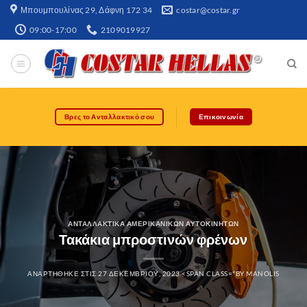
Μπουμπουλίνας 29, Δάφνη 172 34​
costar@costar.gr
09:00-17:00
2109019927
Βρες το Ανταλλακτικό σου
Επικοινωνία
ΑΝΤΑΛΛΑΚΤΙΚΆ ΑΜΕΡΙΚΆΝΙΚΩΝ ΑΥΤΟΚΙΝΉΤΩΝ
Τακάκια μπροστινών φρένων
ΑΝΑΡΤΉΘΗΚΕ ΣΤΙΣ
27 ΔΕΚΕΜΒΡΊΟΥ, 2023
<SPAN CLASS="BY
MANOLIS