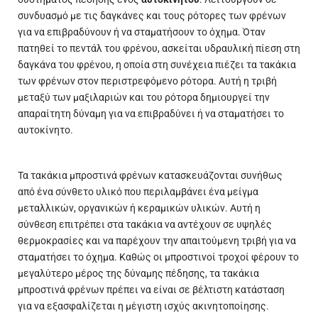
συνδυασμό με τις δαγκάνες και τους ρότορες των φρένων
για να επιβραδύνουν ή να σταματήσουν το όχημα. Όταν
πατηθεί το πεντάλ του φρένου, ασκείται υδραυλική πίεση στη
δαγκάνα του φρένου, η οποία στη συνέχεια πιέζει τα τακάκια
των φρένων στον περιστρεφόμενο ρότορα. Αυτή η τριβή
μεταξύ των μαξιλαριών και του ρότορα δημιουργεί την
απαραίτητη δύναμη για να επιβραδύνει ή να σταματήσει το
αυτοκίνητο.
Τα τακάκια μπροστινά φρένων κατασκευάζονται συνήθως
από ένα σύνθετο υλικό που περιλαμβάνει ένα μείγμα
μεταλλικών, οργανικών ή κεραμικών υλικών. Αυτή η
σύνθεση επιτρέπει στα τακάκια να αντέχουν σε υψηλές
θερμοκρασίες και να παρέχουν την απαιτούμενη τριβή για να
σταματήσει το όχημα. Καθώς οι μπροστινοί τροχοί φέρουν το
μεγαλύτερο μέρος της δύναμης πέδησης, τα τακάκια
μπροστινά φρένων πρέπει να είναι σε βέλτιστη κατάσταση
για να εξασφαλίζεται η μέγιστη ισχύς ακινητοποίησης.