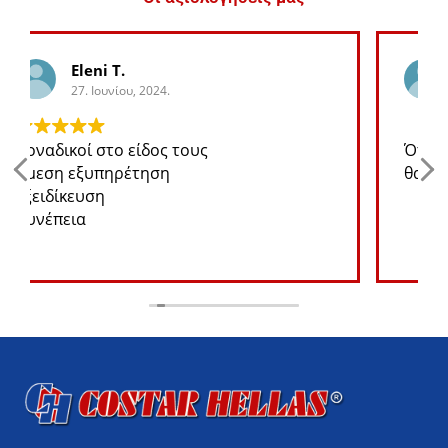
George K.
27. Ιουνίου, 2024.
Ότι ανταλλακτικό χρειάζομαι για το jeep
θα το βρω σε καλή τιμή