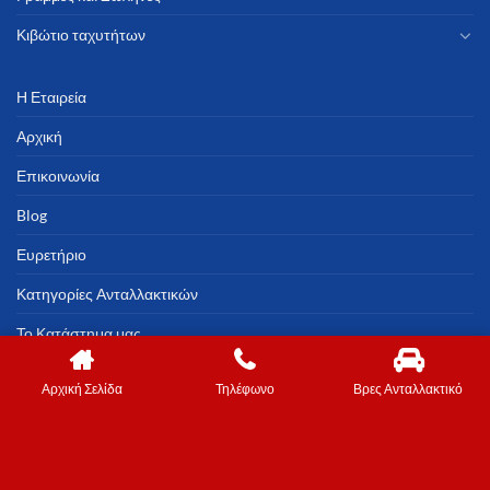
Κιβώτιο ταχυτήτων
Η Εταιρεία
Αρχική
Επικοινωνία
Blog
Ευρετήριο
Κατηγορίες Ανταλλακτικών
Το Κατάστημα μας
Αρχική Σελίδα
Τηλέφωνο
Βρες Ανταλλακτικό
Copyright 2023 ©
Marweb.gr
© All rights reserved
Costar.gr