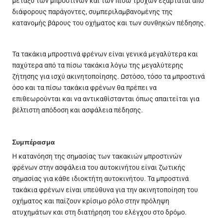
μεταξύ των μπροστινών και των πίσω τροχών εξαρτάται από
διάφορους παράγοντες, συμπεριλαμβανομένης της
κατανομής βάρους του οχήματος και των συνθηκών πέδησης.
Τα τακάκια μπροστινά φρένων είναι γενικά μεγαλύτερα και
παχύτερα από τα πίσω τακάκια λόγω της μεγαλύτερης
ζήτησης για ισχύ ακινητοποίησης. Ωστόσο, τόσο τα μπροστινά
όσο και τα πίσω τακάκια φρένων θα πρέπει να
επιθεωρούνται και να αντικαθίστανται όπως απαιτείται για
βέλτιστη απόδοση και ασφάλεια πέδησης.
Συμπέρασμα
Η κατανόηση της σημασίας των τακακιών μπροστινών
φρένων στην ασφάλεια του αυτοκινήτου είναι ζωτικής
σημασίας για κάθε ιδιοκτήτη αυτοκινήτου. Τα μπροστινά
τακάκια φρένων είναι υπεύθυνα για την ακινητοποίηση του
οχήματος και παίζουν κρίσιμο ρόλο στην πρόληψη
ατυχημάτων και στη διατήρηση του ελέγχου στο δρόμο.