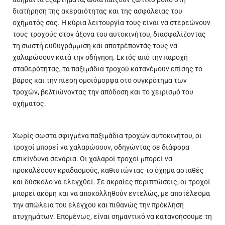
διατήρηση της ακεραιότητας και της ασφάλειας του
οχήματός σας. Η κύρια λειτουργία τους είναι να στερεώνουν
τους τροχούς στον άξονα του αυτοκινήτου, διασφαλίζοντας
τη σωστή ευθυγράμμιση και αποτρέποντάς τους να
χαλαρώσουν
κατά την οδήγηση. Εκτός από την παροχή
σταθερότητας, τα παξιμάδια τροχού κατανέμουν επίσης το
βάρος και την πίεση ομοιόμορφα στο συγκρότημα των
τροχών, βελτιώνοντας την απόδοση και το χειρισμό του
οχήματος.
Χωρίς σωστά σφιγμένα παξιμάδια τροχών αυτοκινήτου, οι
τροχοί μπορεί να χαλαρώσουν, οδηγώντας σε διάφορα
επικίνδυνα σενάρια. Οι χαλαροί τροχοί μπορεί να
προκαλέσουν κραδασμούς, καθιστώντας το όχημα ασταθές
και δύσκολο να ελεγχθεί. Σε ακραίες περιπτώσεις, οι τροχοί
μπορεί ακόμη και να αποκολληθούν εντελώς, με αποτέλεσμα
την απώλεια του ελέγχου και πιθανώς την πρόκληση
ατυχημάτων. Επομένως, είναι σημαντικό να κατανοήσουμε τη