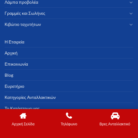
Λάμπα προβολέα
Γραμμές και Σωλήνες
Κιβώτιο ταχυτήτων
Η Εταιρεία
Αρχική
Επικοινωνία
Blog
Ευρετήριο
Κατηγορίες Ανταλλακτικών
Το Κατάστημα μας
Αρχική Σελίδα
Τηλέφωνο
Βρες Ανταλλακτικό
Copyright 2023 ©
Marweb.gr
© All rights reserved
Costar.gr