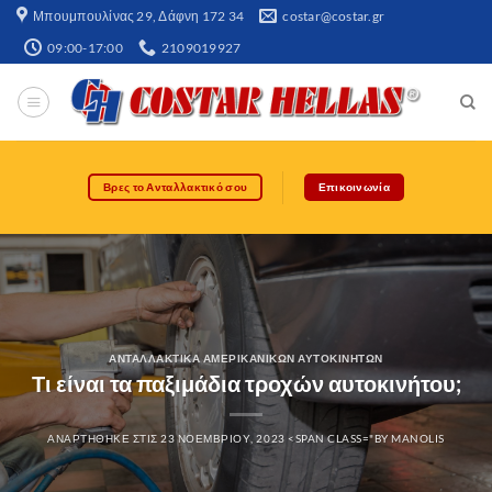
Μπουμπουλίνας 29, Δάφνη 172 34​
costar@costar.gr
09:00-17:00
2109019927
Βρες το Ανταλλακτικό σου
Επικοινωνία
ΑΝΤΑΛΛΑΚΤΙΚΆ ΑΜΕΡΙΚΆΝΙΚΩΝ ΑΥΤΟΚΙΝΉΤΩΝ
Τι είναι τα παξιμάδια τροχών αυτοκινήτου;
ΑΝΑΡΤΉΘΗΚΕ ΣΤΙΣ
23 ΝΟΕΜΒΡΊΟΥ, 2023
<SPAN CLASS="BY
MANOLIS