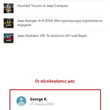
Hyundai Tucson vs Jeep Compass
11
Ιούλ
Jeep Avenger 4×4 2024: Μια πρωτόγνωρη περιπέτεια σε
11
περιμένει
Ιούλ
Jeep Gladiator V8: Το απόλυτο οff-road θηρίο
11
Ιούλ
Οι αξιολογήσεις μας
George K.
27. Ιουνίου, 2024.