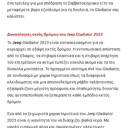
ένα τρέιλερ για μια απόδραση το Σαββατοκύριακο είτε να
μεταφέρετε βαρύ εξοπλισμό για τη δουλειά, το Gladiator σας
καλύπτει.
Δυνατότητες εκτός δρόμου του Jeep Gladiator 2023
Το
Jeep
Gladiator 2023 είναι κατασκευασμένο για να
κυριαρχεί σε εδάφη εκτός δρόμου. Η εντυπωσιακή απόσταση
από το έδαφος, τα στιβαρά ελαστικά και η στιβαρή ανάρτηση
του επιτρέπουν να αντιμετωπίζει εύκολα ακόμα και τα πιο
δύσκολα μονοπάτια. Το προηγμένο σύστημα 4×4 του Gladiator,
σε συνδυασμό με χαρακτηριστικά όπως τα διαφορικά
κλειδώματος και μια αποσυνδεόμενη ράβδο ταλάντευσης,
εξασφαλίζουν μέγιστη πρόσφυση και σταθερότητα, δίνοντάς
σας αυτοπεποίθηση να ξεπεράσετε κάθε εμπόδιο εκτός
δρόμου.
Ένα από τα ξεχωριστά χαρακτηριστικά του Jeep Gladiator
2023 είναι η ικανότητά του να διασχίζει βαθιά νερά. Με
υψηλή εισαγωγή αέρα και σφραγισμένες ηλεκτρικές