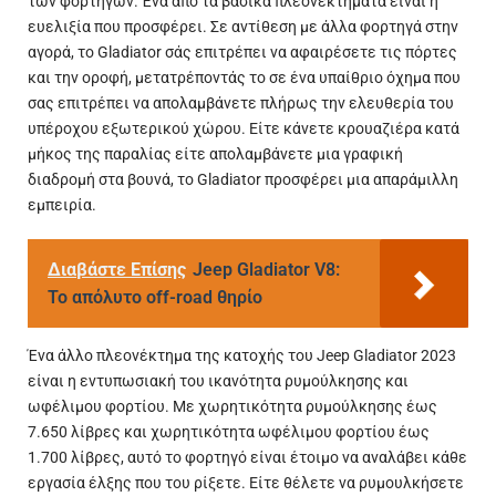
των φορτηγών. Ένα από τα βασικά πλεονεκτήματα είναι η
ευελιξία που προσφέρει. Σε αντίθεση με άλλα φορτηγά στην
αγορά, το Gladiator σάς επιτρέπει να αφαιρέσετε τις πόρτες
και την οροφή, μετατρέποντάς το σε ένα υπαίθριο όχημα που
σας επιτρέπει να απολαμβάνετε πλήρως την ελευθερία του
υπέροχου εξωτερικού χώρου. Είτε κάνετε κρουαζιέρα κατά
μήκος της παραλίας είτε απολαμβάνετε μια γραφική
διαδρομή στα βουνά, το Gladiator προσφέρει μια απαράμιλλη
εμπειρία.
Διαβάστε Επίσης
Jeep Gladiator V8:
Το απόλυτο οff-road θηρίο
Ένα άλλο πλεονέκτημα της κατοχής του Jeep Gladiator 2023
είναι η εντυπωσιακή του ικανότητα ρυμούλκησης και
ωφέλιμου φορτίου. Με χωρητικότητα ρυμούλκησης έως
7.650 λίβρες και χωρητικότητα ωφέλιμου φορτίου έως
1.700 λίβρες, αυτό το φορτηγό είναι έτοιμο να αναλάβει κάθε
εργασία έλξης που του ρίξετε. Είτε θέλετε να ρυμουλκήσετε