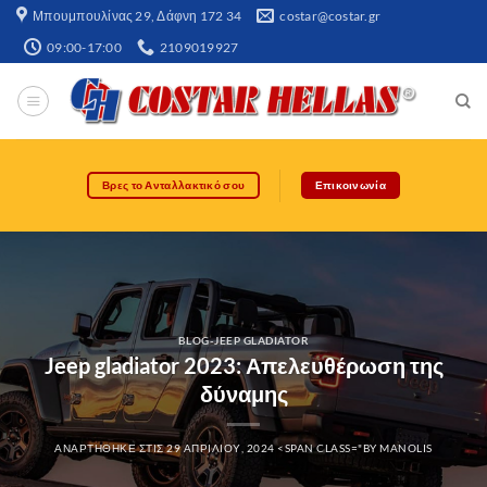
Μπουμπουλίνας 29, Δάφνη 172 34​
costar@costar.gr
09:00-17:00
2109019927
Βρες το Ανταλλακτικό σου
Επικοινωνία
BLOG-JEEP GLADIATOR
Jeep gladiator 2023: Απελευθέρωση της
δύναμης
ΑΝΑΡΤΉΘΗΚΕ ΣΤΙΣ
29 ΑΠΡΙΛΊΟΥ, 2024
<SPAN CLASS="BY
MANOLIS