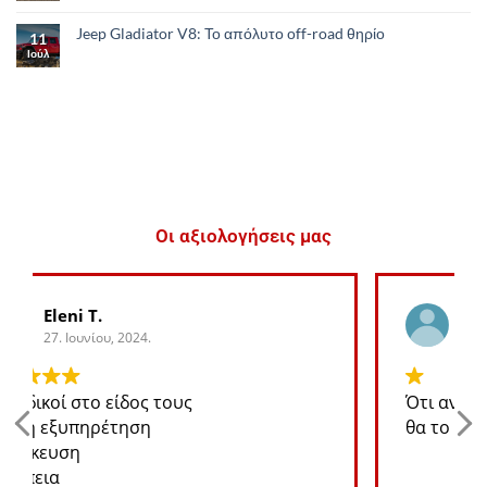
Jeep Gladiator V8: Το απόλυτο οff-road θηρίο
11
Ιούλ
Οι αξιολογήσεις μας
George K.
27. Ιουνίου, 2024.
Ότι ανταλλακτικό χρειάζομαι για το jeep
θα το βρω σε καλή τιμή