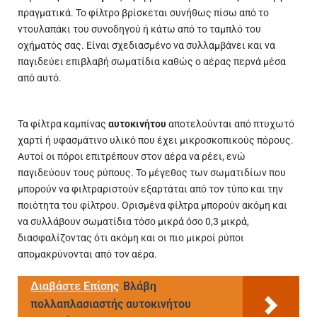
πραγματικά. Το φίλτρο βρίσκεται συνήθως πίσω από το
ντουλαπάκι του συνοδηγού ή κάτω από το ταμπλό του
οχήματός σας. Είναι
σχεδιασμένο
να συλλαμβάνει και να
παγιδεύει επιβλαβή σωματίδια καθώς ο αέρας περνά μέσα
από αυτό.
Τα φίλτρα καμπίνας
αυτοκινήτου
αποτελούνται από πτυχωτό
χαρτί ή υφασμάτινο υλικό που έχει μικροσκοπικούς πόρους.
Αυτοί οι πόροι επιτρέπουν στον αέρα να ρέει, ενώ
παγιδεύουν τους ρύπους. Το μέγεθος των σωματιδίων που
μπορούν να φιλτραριστούν εξαρτάται από τον τύπο και την
ποιότητα
του φίλτρου. Ορισμένα φίλτρα μπορούν ακόμη και
να συλλάβουν σωματίδια τόσο μικρά όσο 0,3 μικρά,
διασφαλίζοντας ότι ακόμη και οι πιο μικροί ρύποι
απομακρύνονται από τον αέρα.
Διαβάστε Επίσης
Βλάβη
πολλαπλασιαστής αυτοκινήτου