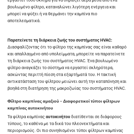
εργαστεί τόσο σκληρά για να σπρώξει αέρα μέσα από ένα
βουλωμένο φίλτρο, καταναλώνει λιγότερη ενέργεια και
μπορεί να ψύξει ή να θερμάνει την καμπίνα πιο
αποτελεσματικά.
Παρατείνετε τη διάρκεια ζωής του συστήματος HVAC:
Διασφαλίζοντας ότι το φίλτρο της καμπίνας σας είναι καθαρό
και απαλλαγμένο από υπολείμματα, μπορείτε να παρατείνετε
τη διάρκεια ζωής του συστήματος HVAC. Ένα βουλωμένο
φίλτρο αναγκάζει το σύστημα να εργαστεί σκληρότερα,
ασκώντας περιττή πίεση στα εξαρτήματά του. Η τακτική
αντικατάσταση του φίλτρου μειώνει αυτή την καταπόνηση και
βοηθά στη διατήρηση της μακροζωίας του συστήματος HVAC.
Φίλτρο καμπίνας αμαξιού – Διαφορετικοί τύποι φίλτρων
καμπίνας αυτοκινήτου
Τα φίλτρα καμπίνας
αυτοκινήτου
διατίθενται σε διάφορους
τύπους, το καθένα με τα δικά του πλεονεκτήματα και
περιορισμούς. Οι πιο συνηθισμένοι τύποι φίλτρων καμπίνας