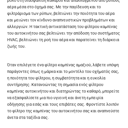
ρόλο στη διασφάλιση καθαρού και απαλλαγμένου από ρύπους
αέρα μέσα στο όχημά σας. Με την παγίδευση και το
φιλτράρισμα των ρύπων, βελτιώνει την ποιότητα του αέρα
και μειώνει τον κίνδυνο αναπνευστικών προβλημάτων και
αλλεργιών. Η τακτική αντικατάσταση του φίλτρου καμπίνας
του αυτοκινήτου σας βελτιώνει την απόδοση του συστήματος
HVAC, βελτιώνει τη ροή του αέρα και παρατείνει τη διάρκεια
ζωής του.
Όταν επιλέγετε ένα φίλτρο καμπίνας αμαξιού, λάβετε υπόψη
παράγοντες όπως η μάρκα και το μοντέλο του οχήματός σας,
η ποιότητα του φίλτρου, η συμβατότητα και η ευκολία
συντήρησης. Κατανοώντας τη σημασία ενός φίλτρου
καμπίνας αυτοκινήτου και διατηρώντας το καθαρό, μπορείτε
να εξασφαλίσετε μια πιο υγιεινή και άνετη εμπειρία
οδήγησης για εσάς και τους επιβάτες σας. Φροντίστε λοιπόν
το φίλτρο της καμπίνας του αυτοκινήτου σας και αναπνεύστε
άνετα στα ταξίδια σας.