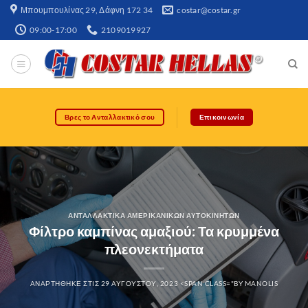
Μπουμπουλίνας 29, Δάφνη 172 34​
costar@costar.gr
09:00-17:00
2109019927
Βρες το Ανταλλακτικό σου
Επικοινωνία
ΑΝΤΑΛΛΑΚΤΙΚΆ ΑΜΕΡΙΚΆΝΙΚΩΝ ΑΥΤΟΚΙΝΉΤΩΝ
Φίλτρο καμπίνας αμαξιού: Τα κρυμμένα
πλεονεκτήματα
ΑΝΑΡΤΉΘΗΚΕ ΣΤΙΣ
29 ΑΥΓΟΎΣΤΟΥ, 2023
<SPAN CLASS="BY
MANOLIS