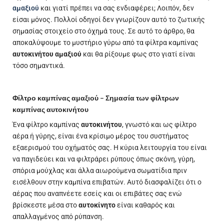
αμαξιού
και γιατί πρέπει να σας ενδιαφέρει; Λοιπόν, δεν
είσαι μόνος. Πολλοί οδηγοί δεν γνωρίζουν αυτό το ζωτικής
σημασίας στοιχείο στο όχημά τους. Σε αυτό το άρθρο, θα
αποκαλύψουμε το μυστήριο γύρω από τα φίλτρα καμπίνας
αυτοκινήτου αμαξιού
και θα ρίξουμε φως στο γιατί είναι
τόσο σημαντικά.
Φίλτρο καμπίνας αμαξιού – Σημασία των φίλτρων
καμπίνας αυτοκινήτου
Ένα φίλτρο καμπίνας
αυτοκινήτου
, γνωστό και ως φίλτρο
αέρα ή γύρης, είναι ένα κρίσιμο μέρος του συστήματος
εξαερισμού του οχήματός σας. Η κύρια λειτουργία του είναι
να παγιδεύει και να φιλτράρει ρύπους όπως σκόνη, γύρη,
σπόρια μούχλας και άλλα αιωρούμενα σωματίδια πριν
εισέλθουν στην καμπίνα επιβατών. Αυτό διασφαλίζει ότι ο
αέρας που αναπνέετε εσείς και οι επιβάτες σας ενώ
βρίσκεστε μέσα στο
αυτοκίνητο
είναι καθαρός και
απαλλαγμένος από ρύπανση.