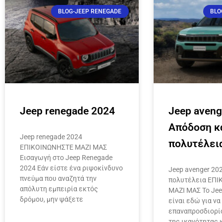
BLOG-JEEP RENEGADE
BLO
Jeep renegade 2024
Jeep aveng
Απόδοση κ
Jeep renegade 2024
πολυτέλει
ΕΠΙΚΟΙΝΩΝΗΣΤΕ ΜΑΖΙ ΜΑΣ
Εισαγωγή στο Jeep Renegade
2024 Εάν είστε ένα ριψοκίνδυνο
Jeep avenger 20
πνεύμα που αναζητά την
πολυτέλεια ΕΠ
απόλυτη εμπειρία εκτός
ΜΑΖΙ ΜΑΣ Το Jee
δρόμου, μην ψάξετε
είναι εδώ για να
επαναπροσδιορίσ
της ικανότητας 