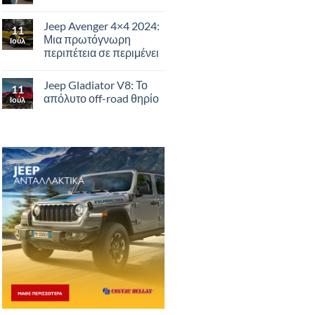
Jeep Avenger 4×4 2024:
11
Μια πρωτόγνωρη
Ιούλ
περιπέτεια σε περιμένει
Jeep Gladiator V8: Το
11
απόλυτο οff-road θηρίο
Ιούλ