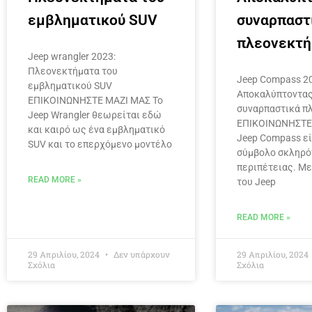
εμβληματικού SUV
συναρπαστ
πλεονεκτή
Jeep wrangler 2023:
Πλεονεκτήματα του
Jeep Compass 2
εμβληματικού SUV
Αποκαλύπτοντας
ΕΠΙΚΟΙΝΩΝΗΣΤΕ ΜΑΖΙ ΜΑΣ Το
συναρπαστικά π
Jeep Wrangler θεωρείται εδώ
ΕΠΙΚΟΙΝΩΝΗΣΤΕ
και καιρό ως ένα εμβληματικό
Jeep Compass εί
SUV και το επερχόμενο μοντέλο
σύμβολο σκληρό
περιπέτειας. Με
READ MORE »
του Jeep
READ MORE »
29 Απριλίου, 2024
Δεν υπάρχουν
29 Απριλίου, 2024
Σχόλια
Σχόλια