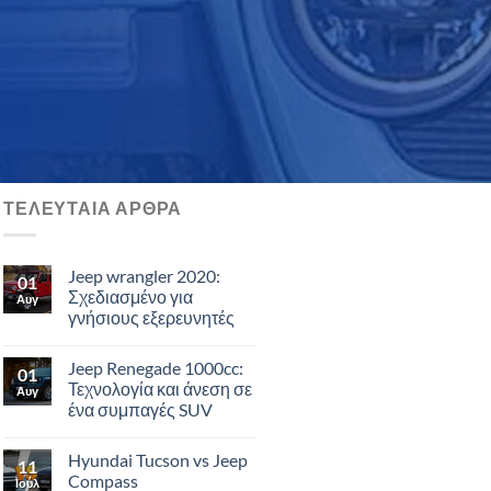
ΤΕΛΕΥΤΑΙΑ ΑΡΘΡΑ
Jeep wrangler 2020:
01
Σχεδιασμένο για
Αυγ
γνήσιους εξερευνητές
Jeep Renegade 1000cc:
01
Τεχνολογία και άνεση σε
Αυγ
ένα συμπαγές SUV
Hyundai Tucson vs Jeep
11
Compass
Ιούλ