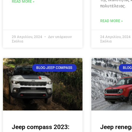
READ MORE »
πολυτέλειας.
READ MORE »
29 Απριλίου, 2024
Δεν υπάρχουν
24 Απριλίου, 2024
Σχόλια
Σχόλια
BLOG-JEEP COMPASS
BLOG
Jeep compass 2023:
Jeep reneg