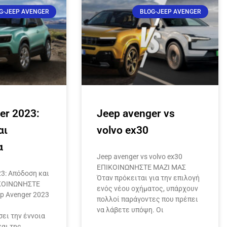
G-JEEP AVENGER
BLOG-JEEP AVENGER
er 2023:
Jeep avenger vs
αι
volvo ex30
α
Jeep avenger vs volvo ex30
ΕΠΙΚΟΙΝΩΝΗΣΤΕ ΜΑΖΙ ΜΑΣ
23: Απόδοση και
Όταν πρόκειται για την επιλογή
ΙΚΟΙΝΩΝΗΣΤΕ
ενός νέου οχήματος, υπάρχουν
p Avenger 2023
πολλοί παράγοντες που πρέπει
να λάβετε υπόψη. Οι
ει την έννοια
και της