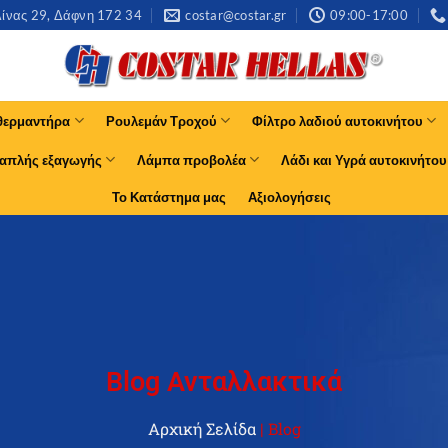
νας 29, Δάφνη 172 34​
costar@costar.gr
09:00-17:00
θερμαντήρα
Ρουλεμάν Τροχού
Φίλτρο λαδιού αυτοκινήτου
απλής εξαγωγής
Λάμπα προβολέα
Λάδι και Υγρά αυτοκινήτου
Το Κατάστημα μας
Αξιολογήσεις
Blog Ανταλλακτικά
Αρχική Σελίδα
|
Blog