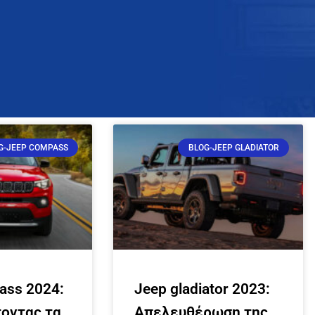
G-JEEP COMPASS
BLOG-JEEP GLADIATOR
ass 2024:
Jeep gladiator 2023:
οντας τα
Απελευθέρωση της