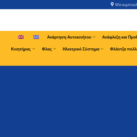
Μπουμπουλί
Ανάρτηση Αυτοκινήτου
Ανάφλεξη και Προ
Κινητήρας
Φλας
Ηλεκτρικό Σύστημα
Φλάντζα πολλ