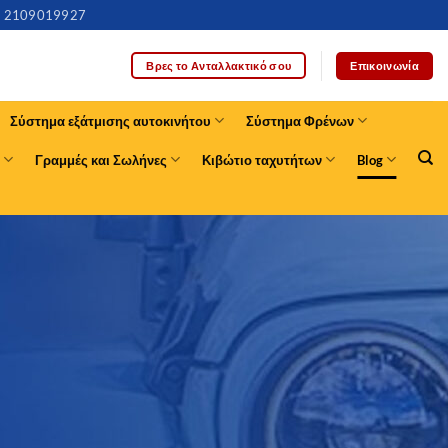
2109019927
Επικοινωνία
Βρες το Ανταλλακτικό σου
Σύστημα εξάτμισης αυτοκινήτου
Σύστημα Φρένων
Γραμμές και Σωλήνες
Κιβώτιο ταχυτήτων
Blog